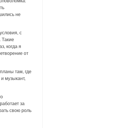
оловоломка:
ть
шились не
условия, с
. Такие
з, когда я
летворение от
 планы там, где
и музыкант,
то
работает за
рать свою роль