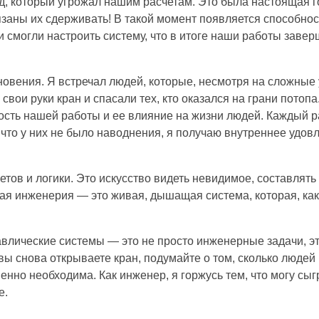
д, который угрожал нашим расчетам. Это была настоящая г
язаны их сдерживать! В такой момент появляется способнос
 смогли настроить систему, что в итоге наши работы завер
новения. Я встречал людей, которые, несмотря на сложные 
свои руки кран и спасали тех, кто оказался на грани потопа
ть нашей работы и ее влияние на жизни людей. Каждый ра
 что у них не было наводнения, я получаю внутреннее удов
етов и логики. Это искусство видеть невидимое, составлять
ая инженерия — это живая, дышащая система, которая, как 
равлические системы — это не просто инженерные задачи, э
 вы снова открываете кран, подумайте о том, сколько людей 
енно необходима. Как инженер, я горжусь тем, что могу сыг
е.