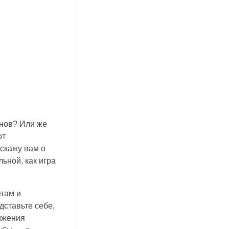
анов? Или же
от
скажу вам о
ьной, как игра
етам и
дставьте себе,
тижения