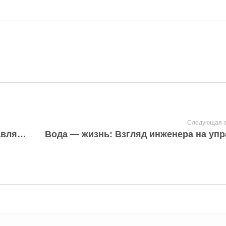
Следующая з
Инженеры на водной волне: Как управляют водой, строят мосты и прокладывают дороги