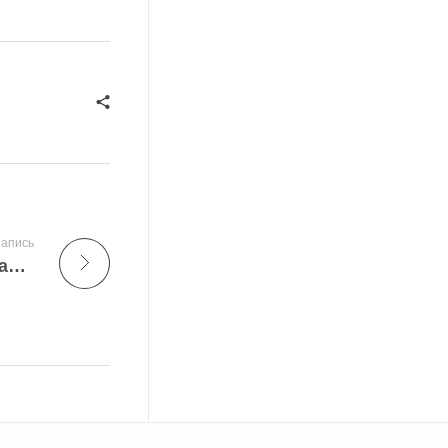
апись
Вода — жизнь: Взгляд инженера на управление водными ресурсами