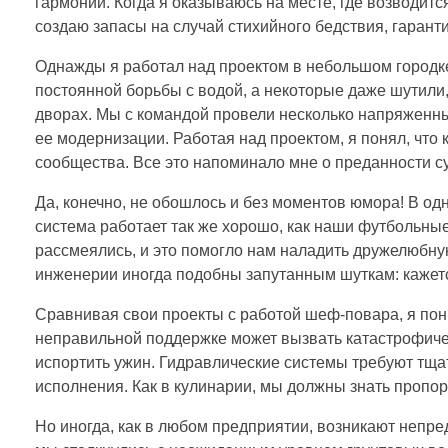
гармонии. Когда я оказываюсь на месте, где возводит
создаю запасы на случай стихийного бедствия, гарант
Однажды я работал над проектом в небольшом городк
постоянной борьбы с водой, а некоторые даже шутили,
дворах. Мы с командой провели несколько напряженны
ее модернизации. Работая над проектом, я понял, что 
сообщества. Все это напоминало мне о преданности с
Да, конечно, не обошлось и без моментов юмора! В одн
система работает так же хорошо, как наши футбольные
рассмеялись, и это помогло нам наладить дружелюбну
инженерии иногда подобны запутанным шуткам: кажется
Сравнивая свои проекты с работой шеф-повара, я пони
неправильной поддержке может вызвать катастрофичес
испортить ужин. Гидравлические системы требуют тщат
исполнения. Как в кулинарии, мы должны знать пропо
Но иногда, как в любом предприятии, возникают непр