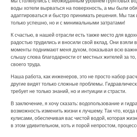
мы столкнулись с неожиданным уровнем грунтовых во
воды хотели вырваться на поверхность, а мы были об
адаптироваться и быстро принимать решения. Мы так и
только успешно, но и с минимальными затратами!
К счастью, в нашей отрасли есть также место для вдох
радостью трудились и вносили свой вклад. Они взяли в 
моменты поднимают меня духом, показывая всю важнос
слышу слова благодарности от местных жителей за то,
своего труда.
Наша работа, как инженеров, это не просто набор расч
другие видят только сложные проблемы. Гидравлическ
требует не только знаний, но и интуиции и страсти.
В заключение, я хочу сказать: водопользование и гид
возможность изменить жизни к лучшему. Так что, когда
кулисами, обеспечивая вас чистой водой, которая жизн
в этом удивительном, хоть и порой непростом, процесс