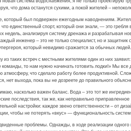
ся новая система водоснабжения, я не только проектирую т
ируя, что дома останутся сухими, а покой жителей – непоко
е, который был подвержен ежегодным наводнениям. Жители
 что единственный спорт, который они знали, — это гребля
х недель, анализируя систему дренажа и разрабатывая но
каждый инженер – это не только специалист, но и защитник 
упергероя, который невидимо сражается за обычных людей
у из таких встреч с местными жителями один из них заявил
 команды, то нам нужно начинать готовить лодки!» Мы все
ю атмосферу, что сделало работу более продуктивной. Сло
, нет выхода, пока вы не дозреете до правильного объясн
маю, насколько важен баланс. Вода – это тот же ингредиен
кие последствия, так же, как неправильно приправленное
ельной настройки: каждое звено ответственности – от диза
рции, чтобы не потерять «вкус» — функциональность систем
едвиденные проблемы. Однажды, в ходе реализации одного 