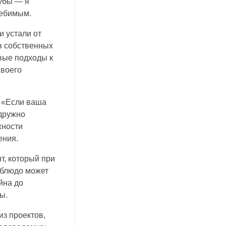
рубы — я
лебимым.
 устали от
 в собственных
вые подходы к
своего
.
: «Если ваша
 дружно
жности
ения.
т, который при
 блюдо может
йна до
ы.
из проектов,