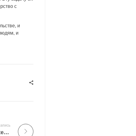
рство с
льстве, и
людям, и
апись
Вода – никогда не унывает! Или как инженеры-гидротехники приручают ее стихию