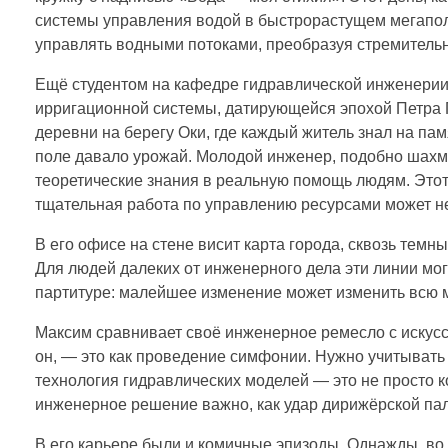
системы управления водой в быстрорастущем мегапол
управлять водными потоками, преобразуя стремительн
Ещё студентом на кафедре гидравлической инженерии
ирригационной системы, датирующейся эпохой Петра 
деревни на берегу Оки, где каждый житель знал на пам
поле давало урожай. Молодой инженер, подобно шахм
теоретические знания в реальную помощь людям. Этот 
тщательная работа по управлению ресурсами может не т
В его офисе на стене висит карта города, сквозь тем
Для людей далеких от инженерного дела эти линии мог
партитуре: малейшее изменение может изменить всю 
Максим сравнивает своё инженерное ремесло с искус
он, — это как проведение симфонии. Нужно учитывать
технология гидравлических моделей — это не просто к
инженерное решение важно, как удар дирижёрской пал
В его карьере были и комичные эпизоды. Однажды, во