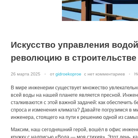
Искусство управления водой
революцию в строительстве
26 марта 2025
от
gidroekoproe
с
нет комментариев
Н
В мире инженерии существует множество увлекательны
всей воды на нашей планете является пресной. Инже
сталкиваются с этой важной задачей: как обеспечить 
спроса и изменения климата? Давайте погрузимся в м
инженера, стоящего на пути к решению одной из сам
Максим, наш сегодняшний герой, вошёл в офис инжене
кружку с надписью «Вода — моя стихия». Этот день, ка