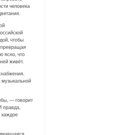
сти человека
цветания.
ой
российской
одой, чтобы
, превращая
о ясно, что
ней живёт.
оснабжения.
а музыкальной
мбы, — говорит
И правда,
, каждое
нимавшаяся