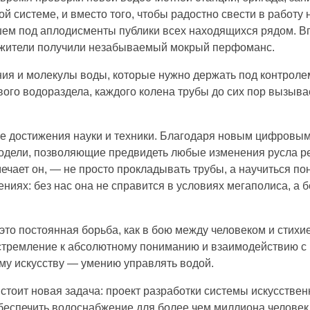
й системе, и вместо того, чтобы радостно свести в работу
шем под аплодисменты публики всех находящихся рядом. В
 у жители получили незабываемый мокрый перфоманс.
ия и молекулы воды, которые нужно держать под контролем
вого водораздела, каждого колена трубы до сих пор вызыва
е достижения науки и техники. Благодаря новым цифровы
модели, позволяющие предвидеть любые изменения русла р
мечает он, — не просто прокладывать трубы, а научиться по
иях: без нас она не справится в условиях мегаполиса, а б
то постоянная борьба, как в бою между человеком и стихие
а стремление к абсолютному пониманию и взаимодействию с 
му искусству — умению управлять водой.
стоит новая задача: проект разработки системы искусстве
обеспечить водоснабжение для более чем миллиона человек.