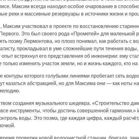
исе. Максим всегда находил особое очарование в способно
ые реки и массивные резервуары в источники жизни и про
, Максим участвовал в проекте по восстановлению старинн
Первого. Это был своего рода «Прометей» для маленькой 
ять поэму Лермонтова, но плохо понимал, как работать с в
атисту, прокладывал в уме сложнейшие пути течения воды
опыт встряхнул его представления об инженерии: ему стал
олько изменить участок земли, но и жизнь каждого, кто на 
ные контуры которого голубыми линиями пробегает сеть вод
ут казаться абстракцией, но для Максима они — как ноты н
мелодию.
ством создания музыкального шедевра. «Строительство да
 все инструменты, чтобы достичь совершенной гармонии.» 
онтроль воды. Это поэма, где каждая цифра, каждый расчёт
очкой.
 время проверки новой водоочистной станции, бригада, за